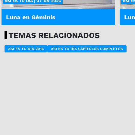
ASÍ ES TU DÍA | 07-08-2026
ASÍ E
Luna en Géminis
Lun
TEMAS RELACIONADOS
ASI ES TU DIA-2016
ASÍ ES TU DÍA CAPÍTULOS COMPLETOS