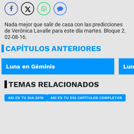
Nada mejor que salir de casa con las predicciones
de Verónica Lavalle para este día martes. Bloque 2.
02-08-16.
CAPÍTULOS ANTERIORES
ASÍ ES TU DÍA | 07-08-2026
ASÍ E
Luna en Géminis
Lun
TEMAS RELACIONADOS
ASI ES TU DIA-2016
ASÍ ES TU DÍA CAPÍTULOS COMPLETOS