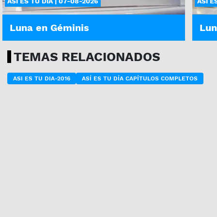
ASÍ ES TU DÍA | 07-08-2026
ASÍ E
Luna en Géminis
Lun
TEMAS RELACIONADOS
ASI ES TU DIA-2016
ASÍ ES TU DÍA CAPÍTULOS COMPLETOS