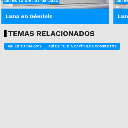
ASÍ ES TU DÍA | 07-08-2026
ASÍ E
Luna en Géminis
Lun
TEMAS RELACIONADOS
ASI ES TU DIA-2017
ASÍ ES TU DÍA CAPÍTULOS COMPLETOS