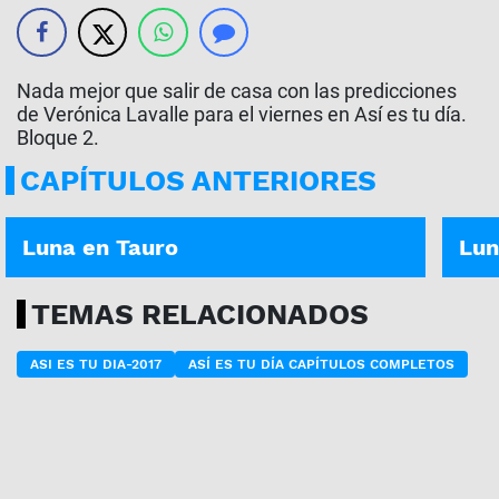
Nada mejor que salir de casa con las predicciones
de Verónica Lavalle para el viernes en Así es tu día.
Bloque 2.
CAPÍTULOS ANTERIORES
ASÍ ES TU DÍA | 05-08-2026
ASÍ E
Luna en Tauro
Lun
TEMAS RELACIONADOS
ASI ES TU DIA-2017
ASÍ ES TU DÍA CAPÍTULOS COMPLETOS