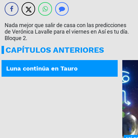
Nada mejor que salir de casa con las predicciones
de Verónica Lavalle para el viernes en Así es tu día.
Bloque 2.
CAPÍTULOS ANTERIORES
ASÍ ES TU DÍA | 06-08-2026
Luna continúa en Tauro