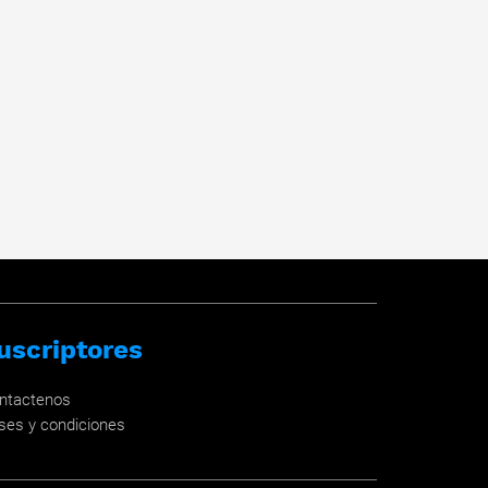
uscriptores
ntactenos
ses y condiciones