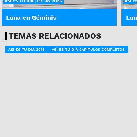
ASÍ ES TU DÍA | 07-08-2026
ASÍ E
Luna en Géminis
Lun
TEMAS RELACIONADOS
ASI ES TU DIA-2016
ASÍ ES TU DÍA CAPÍTULOS COMPLETOS