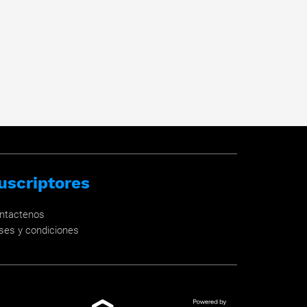
uscriptores
ntactenos
ses y condiciones