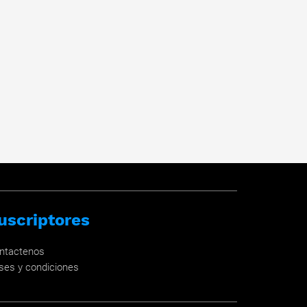
uscriptores
ntactenos
ses y condiciones