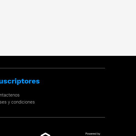
uscriptores
ntactenos
ses y condiciones