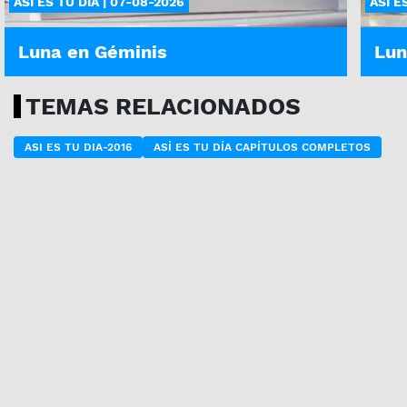
ASÍ ES TU DÍA | 07-08-2026
ASÍ E
Luna en Géminis
Lun
TEMAS RELACIONADOS
ASI ES TU DIA-2016
ASÍ ES TU DÍA CAPÍTULOS COMPLETOS