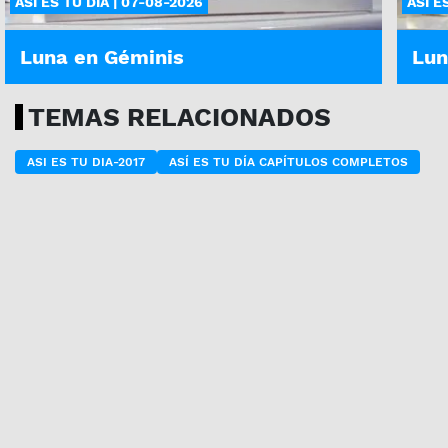
ASÍ ES TU DÍA | 07-08-2026
ASÍ E
Luna en Géminis
Lun
TEMAS RELACIONADOS
ASI ES TU DIA-2017
ASÍ ES TU DÍA CAPÍTULOS COMPLETOS