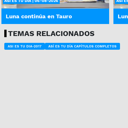
ASÍ ES TU DÍA | 06-08-2026
ASÍ E
Luna continúa en Tauro
Lun
TEMAS RELACIONADOS
ASI ES TU DIA-2017
ASÍ ES TU DÍA CAPÍTULOS COMPLETOS