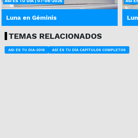
ASÍ ES TU DÍA | 07-08-2026
ASÍ E
Luna en Géminis
Lun
TEMAS RELACIONADOS
ASI ES TU DIA-2016
ASÍ ES TU DÍA CAPÍTULOS COMPLETOS