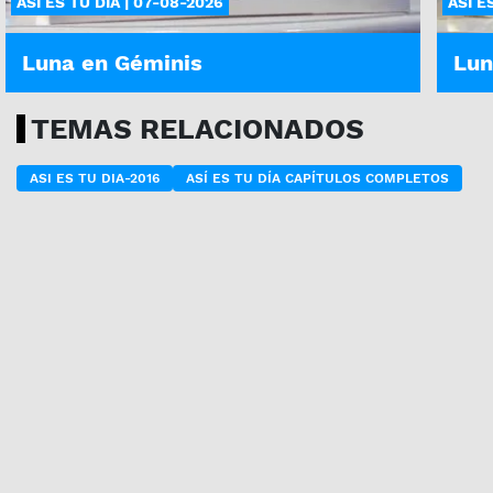
ASÍ ES TU DÍA | 07-08-2026
ASÍ E
Luna en Géminis
Lun
TEMAS RELACIONADOS
ASI ES TU DIA-2016
ASÍ ES TU DÍA CAPÍTULOS COMPLETOS