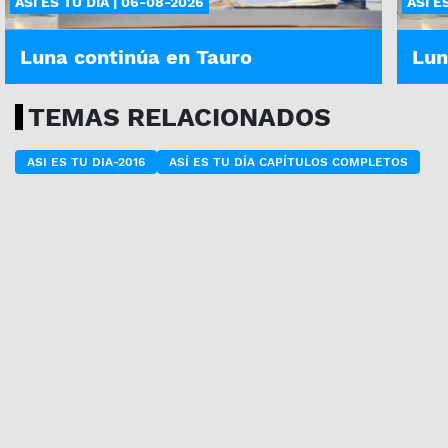
ASÍ ES TU DÍA | 06-08-2026
ASÍ E
Luna continúa en Tauro
Lun
TEMAS RELACIONADOS
ASI ES TU DIA-2016
ASÍ ES TU DÍA CAPÍTULOS COMPLETOS