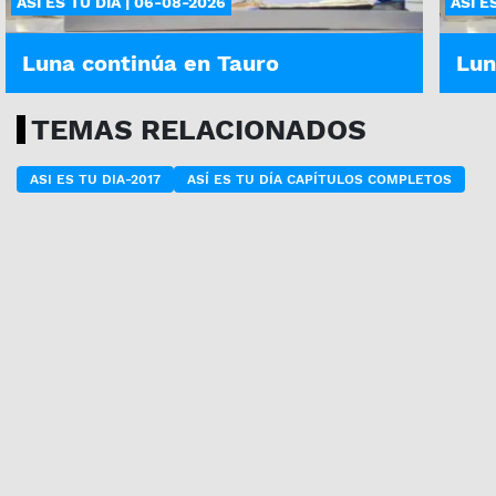
ASÍ ES TU DÍA | 06-08-2026
ASÍ E
Luna continúa en Tauro
Lun
TEMAS RELACIONADOS
ASI ES TU DIA-2017
ASÍ ES TU DÍA CAPÍTULOS COMPLETOS