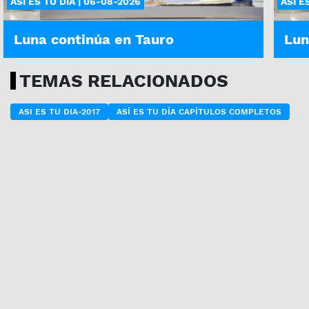
ASÍ ES TU DÍA | 06-08-2026
ASÍ E
Luna continúa en Tauro
Lun
TEMAS RELACIONADOS
ASI ES TU DIA-2017
ASÍ ES TU DÍA CAPÍTULOS COMPLETOS