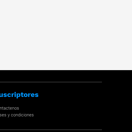
uscriptores
ntactenos
ses y condiciones