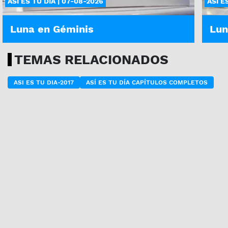
ASÍ ES TU DÍA | 07-08-2026
ASÍ E
Luna en Géminis
Lun
TEMAS RELACIONADOS
ASI ES TU DIA-2017
ASÍ ES TU DÍA CAPÍTULOS COMPLETOS