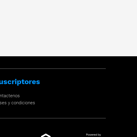
uscriptores
ntactenos
ses y condiciones