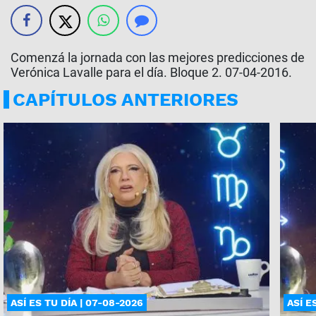
Comenzá la jornada con las mejores predicciones de
Verónica Lavalle para el día. Bloque 2. 07-04-2016.
CAPÍTULOS ANTERIORES
ASÍ ES TU DÍA | 07-08-2026
ASÍ E