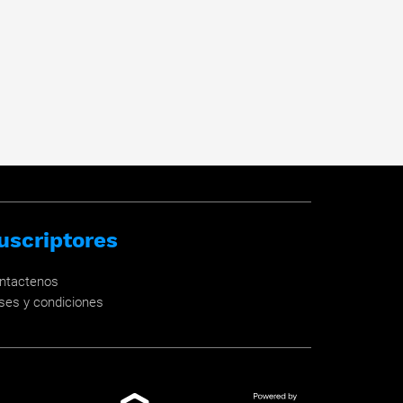
uscriptores
ntactenos
ses y condiciones