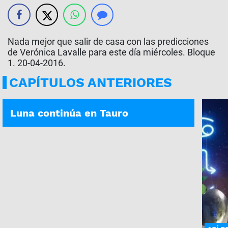
Nada mejor que salir de casa con las predicciones
de Verónica Lavalle para este día miércoles. Bloque
1. 20-04-2016.
CAPÍTULOS ANTERIORES
ASÍ ES TU DÍA | 06-08-2026
Luna continúa en Tauro