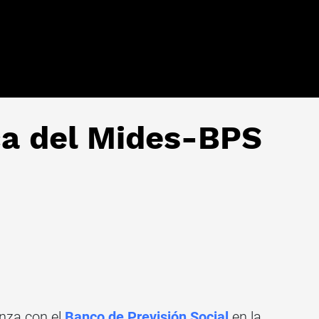
ca del Mides-BPS
za con el
Banco de Previsión Social
en la