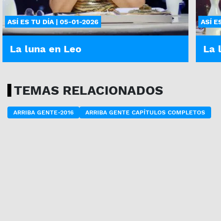
ASÍ ES TU DÍA | 05-01-2026
ASÍ E
La luna en Leo
La 
TEMAS RELACIONADOS
ARRIBA GENTE-2016
ARRIBA GENTE CAPÍTULOS COMPLETOS