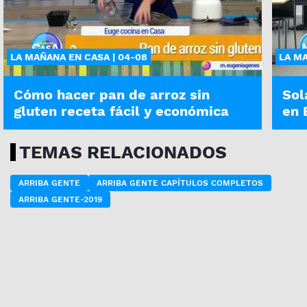
LA MAÑANA EN CASA | 04-08
LA MA
Cómo hacer pan de arroz sin
Sol
gluten receta fácil y económica
en 
TEMAS RELACIONADOS
ARRIBA GENTE
ARRIBA GENTE CAPÍTULOS COMPLETOS
ARRIBA GENTE-2019