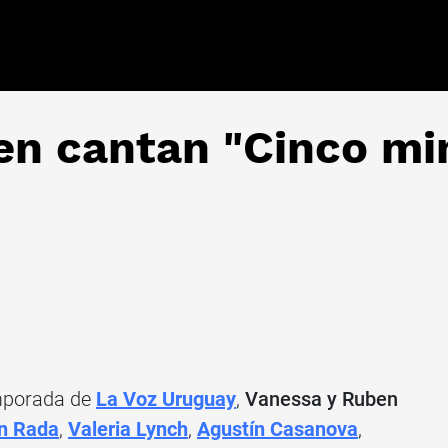
en cantan "Cinco mi
emporada de
La Voz Uruguay
,
Vanessa y Ruben
n Rada
,
Valeria Lynch
,
Agustín Casanova
,