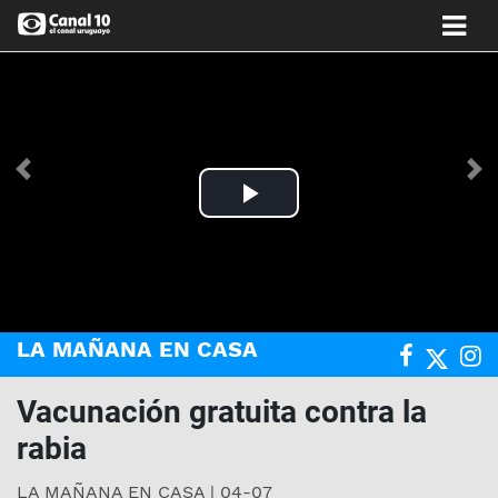
Anterior
Si
Play
Video
LA MAÑANA EN CASA
Vacunación gratuita contra la
rabia
LA MAÑANA EN CASA | 04-07