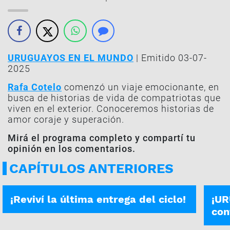
URUGUAYOS EN EL MUNDO
| Emitido 03-07-
2025
Rafa Cotelo
comenzó un viaje emocionante, en
busca de historias de vida de compatriotas que
viven en el exterior. Conoceremos historias de
amor coraje y superación.
Mirá el programa completo y compartí tu
opinión en los comentarios.
CAPÍTULOS ANTERIORES
URUGUAYOS EN EL MUNDO | 16-10
PROG
¡Reviví la última entrega del ciclo!
¡U
con