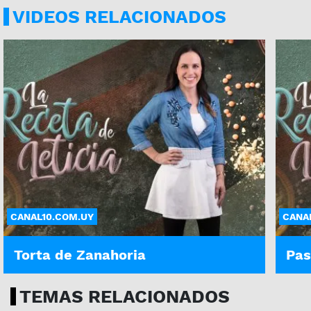
VIDEOS RELACIONADOS
CANAL10.COM.UY
CANA
Torta de Zanahoria
Pas
TEMAS RELACIONADOS