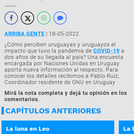
ARRIBA GENTE
| 18-05-2022
¿Cómo perciben uruguayas y uruguayos el
impacto que tuvo la pandemia de
COVID-19
a
dos años de su llegada al país? Una encuesta
encargada por Naciones Unidas en Uruguay
aporta nueva información al respecto. Para
conocer los detalles recibimos a Pablo Ruiz,
Coordinador residente de ONU en Uruguay
Mirá la nota completa y dejá tu opinión en los
comentarios.
CAPÍTULOS ANTERIORES
ASÍ ES TU DÍA | 05-01-2026
ASÍ E
La luna en Leo
La 