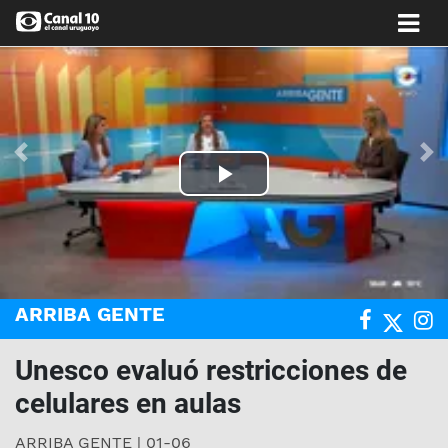
Anterior
Si
Play
Video
ARRIBA GENTE
Unesco evaluó restricciones de
celulares en aulas
ARRIBA GENTE | 01-06