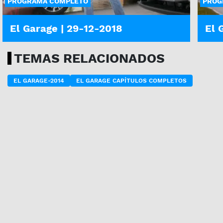
PROGRAMA COMPLETO
PROG
El Garage | 29-12-2018
El 
TEMAS RELACIONADOS
EL GARAGE-2014
EL GARAGE CAPÍTULOS COMPLETOS