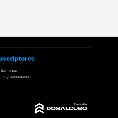
uscriptores
ntactenos
ses y condiciones