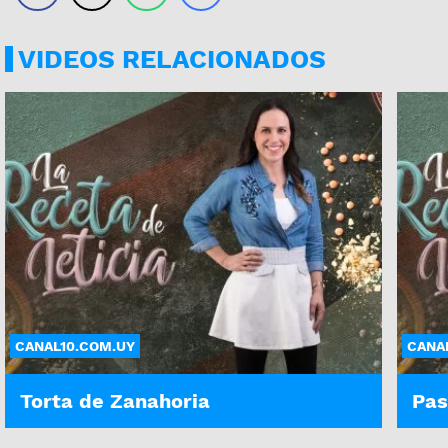
VIDEOS RELACIONADOS
CANAL10.COM.UY
CANA
Torta de Zanahoria
Pas