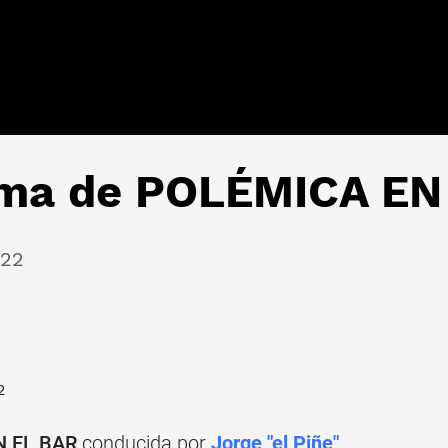
ama de POLÉMICA EN
022
2
 EL BAR
conducida por
Jorge "el Piñe"