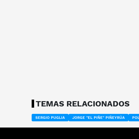
TEMAS RELACIONADOS
SERGIO PUGLIA
JORGE "EL PIÑE" PIÑEYRÚA
POL