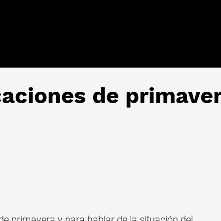
caciones de primave
e primavera y para hablar de la situación del