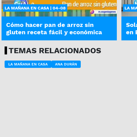
LA MAÑANA EN CASA | 04-08
LA MA
Cómo hacer pan de arroz sin
Sol
gluten receta fácil y económica
en 
TEMAS RELACIONADOS
LA MAÑANA EN CASA
ANA DURÁN