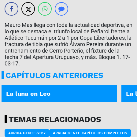
Mauro Mas llega con toda la actualidad deportiva, en
lo que se destaca el triunfo local de Peñarol frente a
Atlético Tucumán por 2 a 1 por Copa Libertadores, la
fractura de tibia que sufrió Álvaro Pereira durante un
entrenamiento de Cerro Porteño, el fixture de la
fecha 7 del Apertura Uruguayo, y más. Bloque 1. 17-
03-17.
CAPÍTULOS ANTERIORES
ASÍ ES TU DÍA | 05-01-2026
ASÍ E
La luna en Leo
La 
TEMAS RELACIONADOS
ARRIBA GENTE-2017
ARRIBA GENTE CAPÍTULOS COMPLETOS