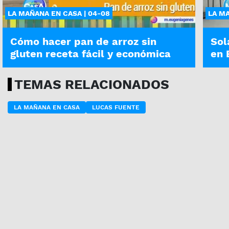
LA MAÑANA EN CASA | 04-08
LA MA
Cómo hacer pan de arroz sin
Sol
gluten receta fácil y económica
en 
TEMAS RELACIONADOS
LA MAÑANA EN CASA
LUCAS FUENTE