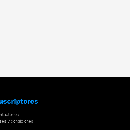
uscriptores
ntactenos
ses y condiciones