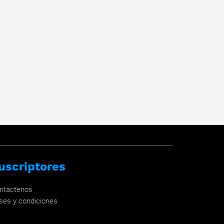
uscriptores
ntactenos
ses y condiciones