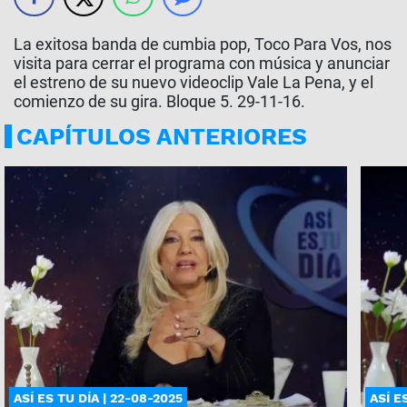
La exitosa banda de cumbia pop, Toco Para Vos, nos
visita para cerrar el programa con música y anunciar
el estreno de su nuevo videoclip Vale La Pena, y el
comienzo de su gira. Bloque 5. 29-11-16.
CAPÍTULOS ANTERIORES
ASÍ ES TU DÍA | 22-08-2025
ASÍ E