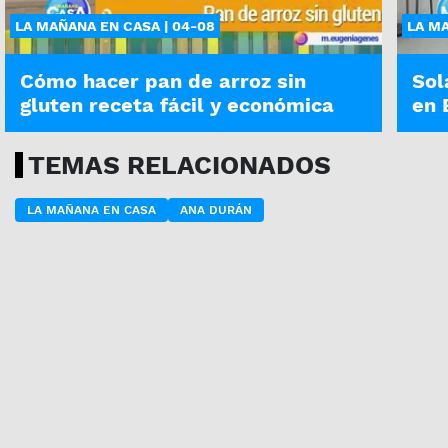
LA MAÑANA EN CASA | 04-08
LA MA
Cómo hacer pan de arroz sin
Sol
gluten receta fácil y económica
en 
TEMAS RELACIONADOS
LA MAÑANA EN CASA
ANA DURÁN