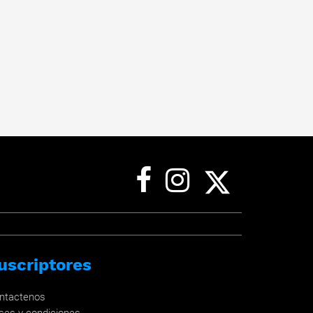
uscriptores
ntactenos