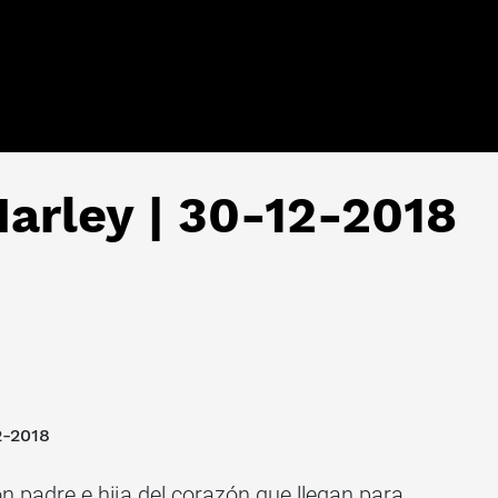
arley | 30-12-2018
2-2018
n padre e hija del corazón que llegan para