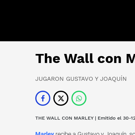
The Wall con M
JUGARON GUSTAVO Y JOAQUÍN
THE WALL CON MARLEY
| Emitido el 30-1
Marley
recibe a Gustavo y Joaquín, so