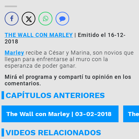
THE WALL CON MARLEY
| Emitido el 16-12-
2018
Marley
recibe a César y Marina, son novios que
llegan para enfrentarse al muro con la
esperanza de poder ganar.
Mirá el programa y compartí tu opinión en los
comentarios.
CAPÍTULOS ANTERIORES
JUGARON CAMILA Y CATALINA
JUGA
The Wall con Marley | 03-02-2018
The
VIDEOS RELACIONADOS