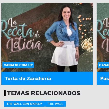
CANAL10.COM.UY
CANA
Torta de Zanahoria
Pas
TEMAS RELACIONADOS
THE WALL CON MARLEY
THE WALL