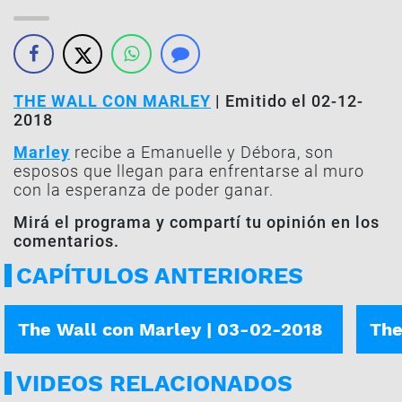
THE WALL CON MARLEY
| Emitido el 02-12-
2018
Marley
recibe a Emanuelle y Débora, son
esposos que llegan para enfrentarse al muro
con la esperanza de poder ganar.
Mirá el programa y compartí tu opinión en los
comentarios.
CAPÍTULOS ANTERIORES
JUGARON CAMILA Y CATALINA
JUGA
The Wall con Marley | 03-02-2018
The
VIDEOS RELACIONADOS