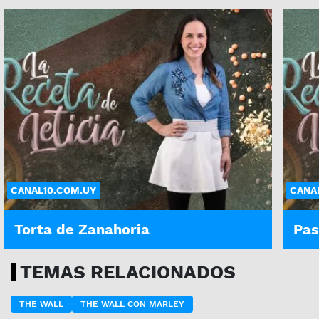
CANAL10.COM.UY
CANA
Torta de Zanahoria
Pas
TEMAS RELACIONADOS
THE WALL
THE WALL CON MARLEY