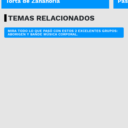
Torta de Zanahoria
Pas
TEMAS RELACIONADOS
MIRA TODO LO QUE PASÓ CON ESTOS 2 EXCELENTES GRUPOS:
ABORIGEN Y BANDE MÚSICA CORPORAL.